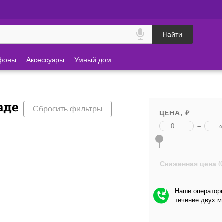
Найти
фоны
Аксессуары
Умный дом
аде
Сбросить фильтры
ЦЕНА, ₽
–
Сниженная цена
(
Наши операторы
течение двух 