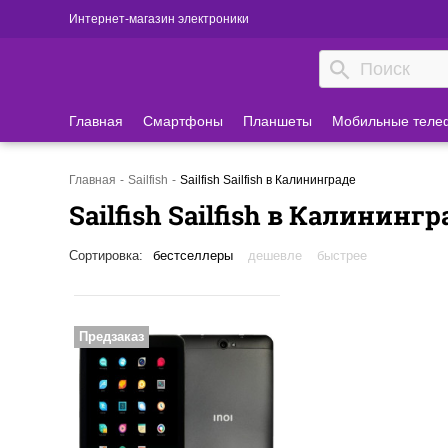
Интернет-магазин электроники
Главная
Смартфоны
Планшеты
Мобильные теле
Главная
Sailfish
Sailfish Sailfish в Калининграде
Sailfish Sailfish в Калинингр
Сортировка:
бестселлеры
дешевле
быстрее
Предзаказ