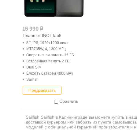
15 990
q
Планшет INOI Tab8
8 ", IPS, 1920x1200 пикс.
MT8735W, 4, 1300 МГц
Оперативная память 16 ГБ
Встроенная память 2 ГБ
Dual SIM
Ёмкость батареи 4000 мАч
Sailfish
Предзаказать
Сравнить
Sailfish Sailfish в Калининграде вы можете купить в н
доставкой курьером или забрать из пункта самовывоз
моделей с официальной гарантией производителя и н