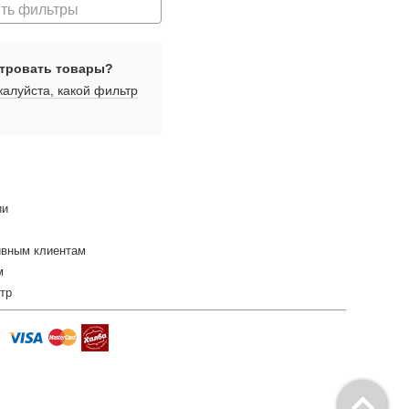
ть фильтры
тровать товары?
алуйста, какой фильтр
ии
ивным клиентам
м
тр