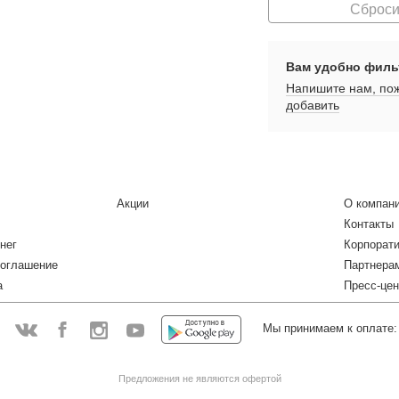
Сброси
Вам удобно филь
Напишите нам, пож
добавить
Акции
О компан
Контакты
нег
Корпорат
соглашение
Партнера
а
Пресс-цен
Мы принимаем к оплате:
:
Facebook
Instagram
YouTube
Vkontakte
Предложения не являются офертой